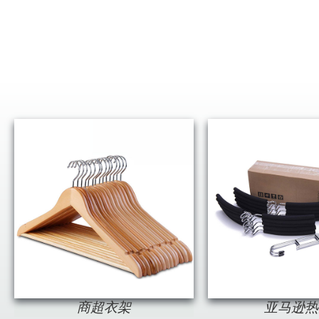
商超衣架
亚马逊热