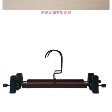
木制金属衣架宽肩