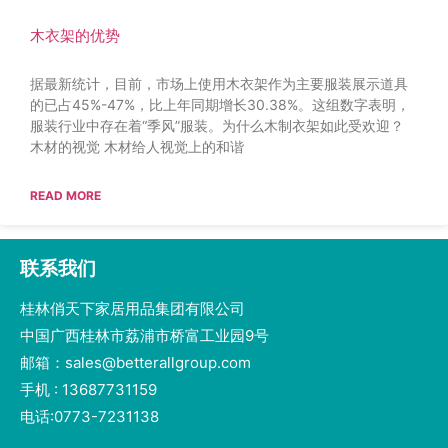
木衣架的优势
据最新统计，目前，市场上使用木衣架作为主要服装展示道具
的已占45%-47%，比上年同期增长30.38%。这组数字表明，
服装行业中存在着“季风”服装。为什么木制衣架如此受欢迎？
木材的视觉 木材给人视觉上的和谐
READ MORE
联系我们
桂林俏天下家居用品集团有限公司
中国广西桂林市荔浦市桥富工业园9号
邮箱：sales@betterallgroup.com
手机 : 13687731159
电话:0773-7231138