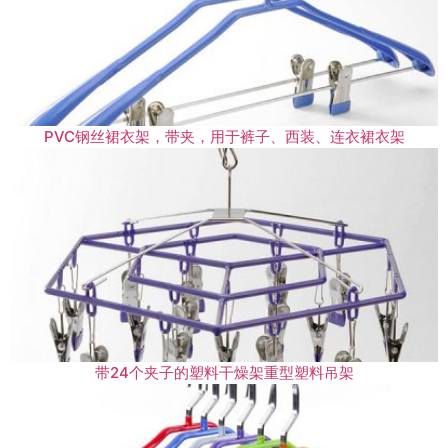
PVC钢丝裙衣架，带夹，用于裤子、西装、连衣裙衣架
带24个夹子的塑料干燥架重型塑料吊架