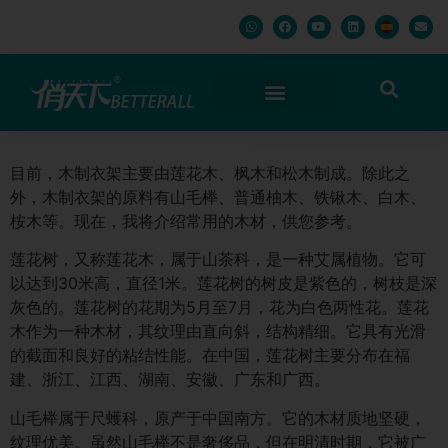
目前，木制衣架主要由莲花木、枫木和松木制成。除此之
外，木制衣架的原料有山毛榉、普通柚木、铁锹木、白木、
桉木等。现在，我将介绍常用的木材，供您参考。
莲花树，又称莲花木，属于山茶科，是一种艾属植物。它可
以达到30米高，直径1米。莲花树的树皮是紫色的，树枝是深
灰色的。莲花树的花期为5月至7月，花为白色两性花。莲花
木作为一种木材，其纹理由直向斜，结构精细。它具有光滑
的截面和良好的粘结性能。在中国，莲花树主要分布在福
建、浙江、江西、湖南、安徽、广东和广西。
山毛榉属于尺蠖科，原产于中国南方。它的木材质地坚硬，
纹理优美。虽然山毛榉不是奢侈品，但在明清时期，它被广