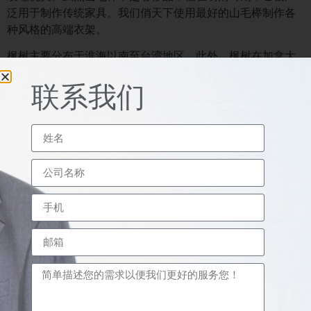
泛用于制作传统家具。我们俏天下使用最好的山毛榉制作各
种风格的高端衣架。
枫树主要分布于淮海以南至台湾地区。此外，枫树在加拿大
也很有名。枫木由于其良好的油漆性能和粘接性能，经常用
联系我们
于制作各种日常用品，尤其是木地板。
俏天下是中国一家专业的衣架制造商，我们的产品出口到世
界各地，包括欧洲、东亚等。我们有多种衣架，欢迎您的垂
询！
联系我们
桂林俏天下家居用品集团有限公司
中国广西桂林市荔浦市桥富工业园9号
邮箱：sales@betterallgroup.com
手机 : 13687731159