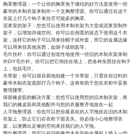
胸罩整理器：一个让你的胸罩免于缠结的好方法是使用一些
豪华的木制衣架来制作一个文胸整理器。你可以通过在这个
衣架上拧几个钩子来挂尽可能多的胸罩。
泥浆室的架子：您也可以使用木制衣架为大堂或泥浆室制作
架子，以增加存储空间。你可以在倒置的状态下使用这个衣
架，这样它的钩子可以用来挂帽子或外套，而它的金属边缘
可以用来挂其他东西，如袋子或钥匙等。
毛巾挂杆：你可以通过创造性地使用一些旧的木制衣架来制
作DIY毛巾杆。你可以把它倒挂在墙上，把各种东西挂在钩子
上，包括毛巾。
吊带架：你可以很容易地创建一个吊带架，只需在你过时的
豪华木制衣架底部拧几个钩子。这将有助于您在衣柜中妥善
整理腰带。
保留橡皮筋的解决方案：您也可以使用您的旧木制衣架，将
我们的橡皮筋和其他配件与您的衣服整齐地放在一起
人字拖整理器：你也可以把你最喜欢的人字拖挂在旧的木制
衣架上，防止它们在衣柜下面丢失。你必须小心地整理衣
架，以便腾出足够的空间来挂我们的人字拖。
围巾整理器：您可以在旧的豪华木衣架的金属杆上插入一些