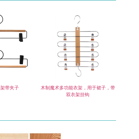
裤架带夹子
木制魔术多功能衣架，用于裙子，带
双衣架挂钩