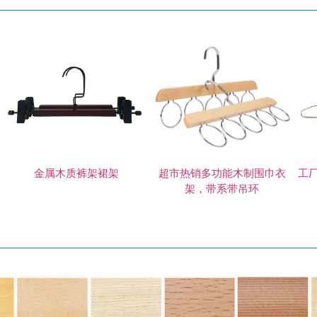
皮
金属木质裤架裙架
超市热销多功能木制围巾衣
工
架，带系带吊环