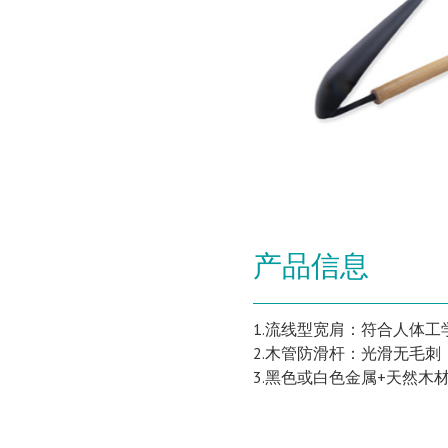
产品信息
1.流线型宽肩：符合人体
2.木管防滑杆：光滑无毛
3.黑色或白色金属+天然